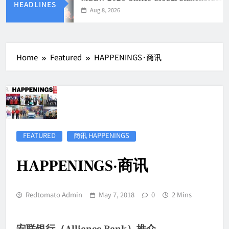
HEADLINES
Aug 8, 2026
Home
Featured
HAPPENINGS·商讯
FEATURED
商讯 HAPPENINGS
HAPPENINGS·商讯
Redtomato Admin
May 7, 2018
0
2 Mins