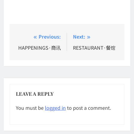
Post
Previous:
Next:
navigation
HAPPENINGS·商讯
RESTAURANT·餐馆
LEAVE A REPLY
You must be
logged in
to post a comment.