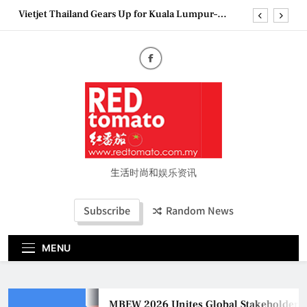
Skip
Epson reinvents affordable printing with next-
to
generation EcoTank Series
content
Couture Fashion Week Malaysia 2026– Press
Conference
MBEW 2026 Unites Global Stakeholders to Shape
the Future of Business Events
Vietjet Thailand Gears Up for Kuala Lumpur–
Bangkok Service Launch on9 October
Epson reinvents affordable printing with next-
generation EcoTank Series
Couture Fashion Week Malaysia 2026– Press
Conference
生活时尚和娱乐资讯
Subscribe
Random News
MENU
MBEW 2026 Unites Global Stakeholders to 