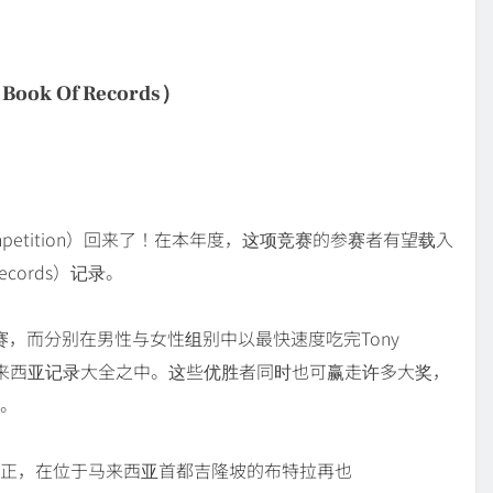
k Of Records）
ng competition）回来了！在本年度，这项竞赛的参赛者有望载入
ecords）记录。
赛，而分别在男性与女性组别中以最快速度吃完Tony
马来西亚记录大全之中。这些优胜者同时也可赢走许多大奖，
餐。
至4时正，在位于马来西亚首都吉隆坡的布特拉再也