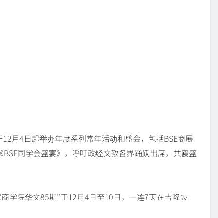
于12月4日起举办年度系列常年活动和盛会，包括BSE商展
《BSE同学会盛宴》，呼吁政经文教各界踊跃出席，共襄盛
商学院华文85期”于12月4日至10日，一连7天在吉隆坡