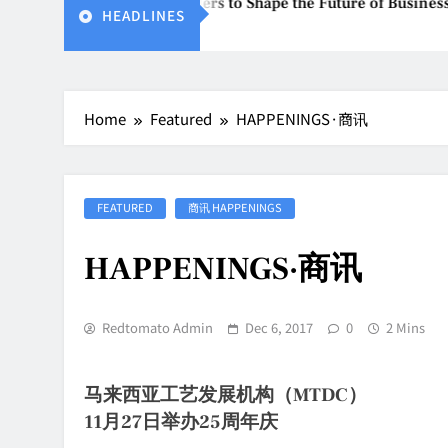
s Global Stakeholders to Shape the Future of Business Events
HEADLINES
Home
Featured
HAPPENINGS·商讯
FEATURED
商讯 HAPPENINGS
HAPPENINGS·商讯
Redtomato Admin
Dec 6, 2017
0
2 Mins
马来西亚工艺发展机构（MTDC）
11月27日举办25周年庆