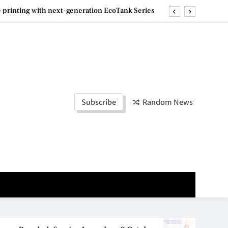
e printing with next-generation EcoTank Series
ashion Week Malaysia 2026– Press Conference
olders to Shape the Future of Business Events
la Lumpur–Bangkok Service Launch on9 October
e printing with next-generation EcoTank Series
Subscribe
Random News
ashion Week Malaysia 2026– Press Conference