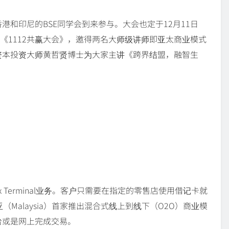
和印尼的BSE同学会到来参与。大会也定于12月11日
el举办《1112共赢大会》，邀得两名大师级讲师即亚太商业模式
资本投资大师黄哲贤博士为大家主讲《跨界结盟，融智生
x Terminal业务。客户只需要在指定的零售店使用借记卡就
亚（Malaysia）首家推出混合式线上到线下（O2O）商业模
台或是网上完成交易。