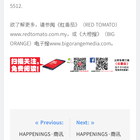
5512.
欲了解更多，请参阅《红番茄》（RED TOMATO）
www.redtomato.com.my，或《大橙报》（BIG
ORANGE）电子报www.bigorangemedia.com。
Post
Previous:
Next:
navigation
HAPPENINGS·商讯
HAPPENINGS·商讯