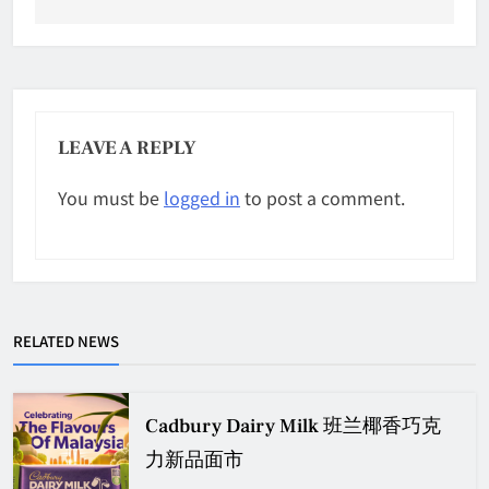
LEAVE A REPLY
You must be
logged in
to post a comment.
RELATED NEWS
Cadbury Dairy Milk 班兰椰香巧克
力新品面市