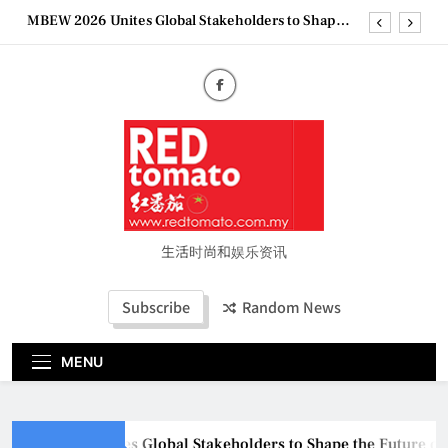
Skip
MBEW 2026 Unites Global Stakeholders to Shape
to
the Future of Business Events
content
Vietjet Thailand Gears Up for Kuala Lumpur–
Bangkok Service Launch on9 October
Epson reinvents affordable printing with next-
generation EcoTank Series
Couture Fashion Week Malaysia 2026– Press
Conference
MBEW 2026 Unites Global Stakeholders to Shape
the Future of Business Events
Vietjet Thailand Gears Up for Kuala Lumpur–
Bangkok Service Launch on9 October
生活时尚和娱乐资讯
Epson reinvents affordable printing with next-
generation EcoTank Series
Subscribe
Random News
Couture Fashion Week Malaysia 2026– Press
Conference
MENU
BEW 2026 Unites Global Stakeholders to Shape the Future of B