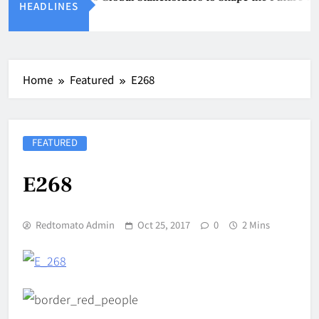
HEADLINES
Aug 8, 2026
Home
Featured
E268
FEATURED
E268
Redtomato Admin
Oct 25, 2017
0
2 Mins