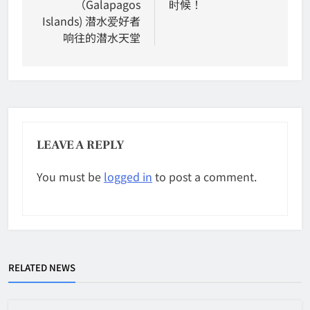
（Galapagos
时候！
Islands) 潜水爱好者
响往的潜水天堂
LEAVE A REPLY
You must be
logged in
to post a comment.
RELATED NEWS