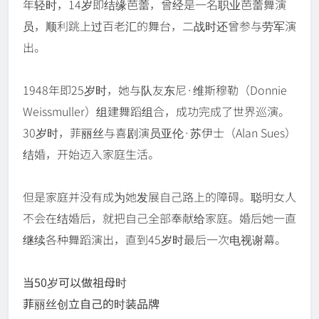
年轻时，14岁即结缘芭蕾，曾经是一名职业芭蕾舞演
员，顺利跳上过百老汇的舞台，二战时还曾参与劳军演
出。
1948年即25岁时，她与队友东尼·维斯穆勒（Donnie
Weissmuller）组建舞蹈组合，成功完成了世界巡演。
30岁时，菲丽丝与喜剧演员亚伦·苏伊士（Alan Sues）
结婚，开始迈入家庭生活。
但是家庭并没有成为她发展自己路上的障碍。聪明女人
不会在结婚后，就把自己全部奉献给家庭。婚后她一直
继续各种舞蹈演出，直到45岁时最后一次电视谢幕。
当50岁可以做祖母时
菲丽丝创立自己的时装品牌