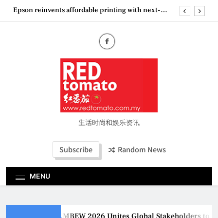
Skip
Epson reinvents affordable printing with next-
to
generation EcoTank Series
content
Couture Fashion Week Malaysia 2026– Press
Conference
MBEW 2026 Unites Global Stakeholders to Shape
the Future of Business Events
Vietjet Thailand Gears Up for Kuala Lumpur–
Bangkok Service Launch on9 October
Epson reinvents affordable printing with next-
generation EcoTank Series
Couture Fashion Week Malaysia 2026– Press
Conference
生活时尚和娱乐资讯
Subscribe
Random News
MENU
MBEW 2026 Unites Global Stakeholders to Shap