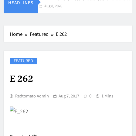
HEADLINES
Aug 8, 2026
Home
Featured
E 262
FEATURED
E 262
Redtomato Admin
Aug 7, 2017
0
1 Mins