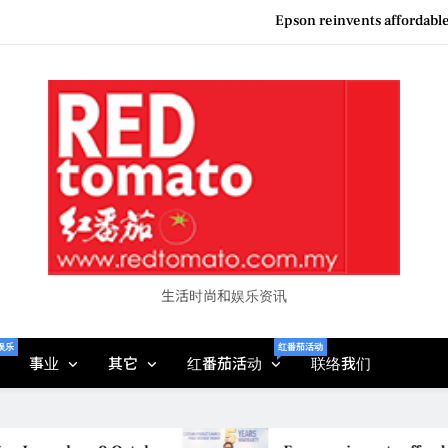
Epson reinvents affordabl
Couture F
“See Her Heal – 1,000 Unto
Vietjet Thailand Gears Up for Kua
Epson reinvents affordabl
Couture F
“See Her Heal – 1,000 Unto
生活时尚和娱乐资讯
娱乐
红番茄活动
事业
其它
红番茄活动
联络我们