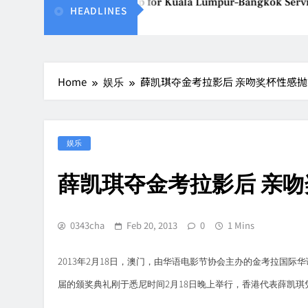
Vietjet Thailand Gears Up for Kuala Lumpur–Bangkok Servic
HEADLINES
Aug 7, 2026
Home
娱乐
薛凯琪夺金考拉影后 亲吻奖杯性感
娱乐
薛凯琪夺金考拉影后 亲
0343cha
Feb 20, 2013
0
1 Mins
2013
2
18
年
月
日，澳门，由华语电影节协会主办的金考拉国际华
2
18
届的颁奖典礼刚于悉尼时间
月
日晚上举行，香港代表薛凯琪