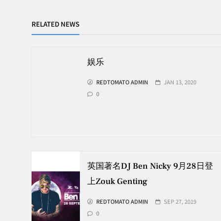
RELATED NEWS
娱乐
REDTOMATO ADMIN
JAN 13, 2020
0
英国著名DJ Ben Nicky 9月28日登
上Zouk Genting
REDTOMATO ADMIN
SEP 27, 2019
0