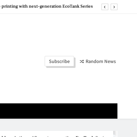
e printing with next-generation EcoTank Series
ashion Week Malaysia 2026– Press Conference
ld Stories” 为马来西亚妈妈提供分享剖腹产复原历程的空间
la Lumpur–Bangkok Service Launch on9 October
e printing with next-generation EcoTank Series
Subscribe
Random News
ashion Week Malaysia 2026– Press Conference
ld Stories” 为马来西亚妈妈提供分享剖腹产复原历程的空间