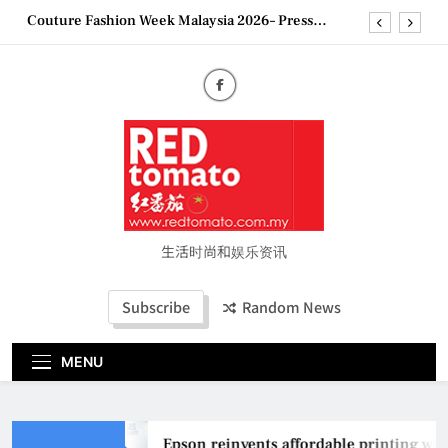
Skip
Couture Fashion Week Malaysia 2026– Press
to
Conference
content
“See Her Heal – 1,000 Untold Stories” 为马来西亚
妈妈提供分享剖腹产复原历程的空间
2026 全国房地产大奖创历史纪录 见证马来西亚房
地产经纪行业蓬勃发展
Epson reinvents affordable printing with next-
generation EcoTank Series
Couture Fashion Week Malaysia 2026– Press
Conference
“See Her Heal – 1,000 Untold Stories” 为马来西亚
妈妈提供分享剖腹产复原历程的空间
生活时尚和娱乐资讯
2026 全国房地产大奖创历史纪录 见证马来西亚房
地产经纪行业蓬勃发展
Subscribe
Random News
MENU
Epson reinvents affordable printing wit