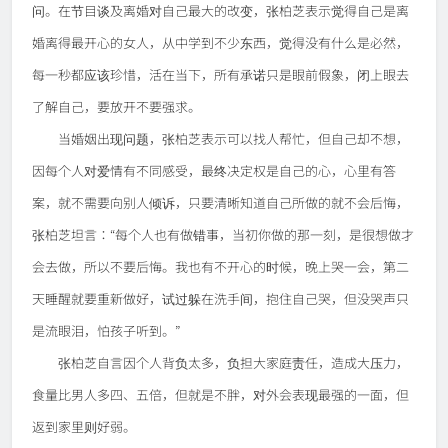
问。在节目谈及离婚对自己最大的改变，张柏芝表示觉得自己是离
婚离得最开心的女人，从中学到不少东西，觉得没有什么是必然，
每一秒都应该珍惜，活在当下，所有承诺只是眼前假象，闭上眼去
了解自己，要放开不要强求。
当婚姻出现问题，张柏芝表示可以找人帮忙，但自己却不想，
因每个人对爱情有不同感受，最终决定权是自己的心，心里有答
案，就不需要向别人倾诉，只要清晰知道自己所做的就不会后悔，
张柏芝坦言：“每个人也有做错事，当初你做的那一刻，是很想做才
会去做，所以不要后悔。我也有不开心的时候，晚上哭一会，第二
天睡醒就要重新做好，试过躲在洗手间，抱住自己哭，但没哭声只
是流眼泪，怕孩子听到。”
张柏芝自言因个人背负太多，负担大家庭责任，造成大压力，
食量比男人多四、五倍，但就是不胖，对外会表现最强的一面，但
返到家里则好弱。