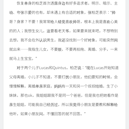
恢复单身的柏芝首次透露身边有好多追求者，明示、暗示、主
动、夸张示爱的也有，却未遇上有合适的对象，张柏芝表示：“帅
哥？身家？不要！我常常给人错觉喜欢帅哥，根本上我是喜欢心美
的的人；我想生女儿，这要看老天爷，如果要来就来吧，不想特别
去想，我不会在外认识男生，我还没找到一个好对象，可能突然间
就出来……我指生儿女，不要烦，不要再拍拖、离婚、分手，一来
就马上生宝宝。”
对于两个儿子Lucas和Quintus，柏芝说：“现在Lucas开始知道
父母离婚，小儿子不知道，不要打扰小朋友，他们要知的时候，会
慢慢解释，离婚单亲家庭，妈妈有一天和另一个叔叔结婚，生了小
妹妹，那也ok，我姐姐跟我不是同一个爸爸，但是我也把她看作是
亲生姐姐，可能我自己经历过，所以我觉得小朋友是要教和解释给
他听，如果小朋友问，不懂回答的就不回答。”