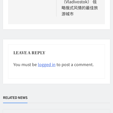
（Vladivostok） 领
略俄式风情的最佳旅
游城市
LEAVE A REPLY
You must be
logged in
to post a comment.
RELATED NEWS