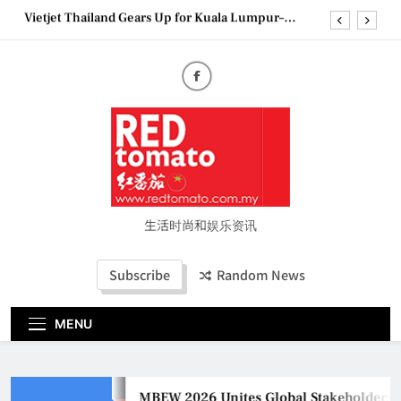
Skip
Epson reinvents affordable printing with next-
to
generation EcoTank Series
content
Couture Fashion Week Malaysia 2026– Press
Conference
MBEW 2026 Unites Global Stakeholders to Shape
the Future of Business Events
Vietjet Thailand Gears Up for Kuala Lumpur–
Bangkok Service Launch on9 October
Epson reinvents affordable printing with next-
generation EcoTank Series
Couture Fashion Week Malaysia 2026– Press
Conference
生活时尚和娱乐资讯
Subscribe
Random News
MENU
MBEW 2026 Unites Global Stakeholders to 