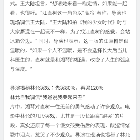
式。王大陆坦言，“想请她来看一吻定情，如果能一起
看，也很好。”江直树这一角色以“高冷”著称，导演也
现场调侃王大陆，“王大陆和拍《我的少女时代》时与
大家厮混在一起玩不一样，为了找江直树的感觉，会站
冰箱旁边。” 同时，导演也表示，这一版的江直树是很
温暖的，“如果一个人不温暖，是不会选择长大后当儿
科医生的，直树就是和湘琴的相遇，改变了人生的弧度
与温度。”
导演揭秘林允哭戏：先哭
80%，再哭120%
林允自我调侃“我爸说我哭起来丑”
片中，湘琴对直树一往无前的勇气感动了许多观众。电
影中林允的几段哭戏，尤其是一段长距离“跑哭”的片
段，真实还原了每一个傻女孩受伤后的表现，酸涩情绪
戳中泪点，惹哭了不少观众。导演在现场也揭秘了林允