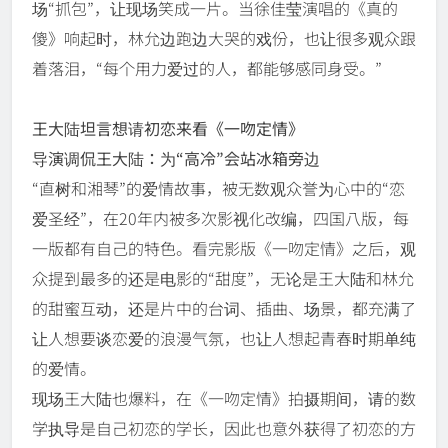
场“抓包”，让现场笑成一片。当徐佳莹演唱的《真的
傻》响起时，林允边跑边大哭的戏份，也让很多观众跟
着落泪，“每个用力爱过的人，都能够感同身受。”
王大陆坦言想请初恋来看《一吻定情》
导演调侃王大陆：为“高冷”会站冰箱旁边
“直树和湘琴”的爱情故事，被无数观众誉为心中的“恋
爱圣经”，在20年内被多次影视化改编，四国八版，每
一版都有自己的特色。看完影版《一吻定情》之后，观
众提到最多的还是电影的“甜度”，无论是王大陆和林允
的甜蜜互动，还是片中的台词、插曲、场景，都充满了
让人想要谈恋爱的浪漫气氛，也让人想起青春时期单纯
的爱情。
现场王大陆也爆料，在《一吻定情》拍摄期间，请的数
学执导是自己初恋的学长，因此也意外获得了初恋的方