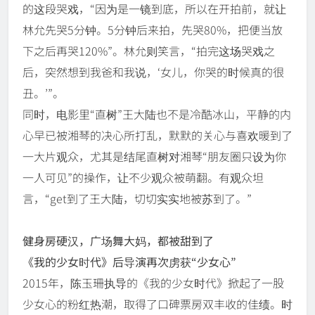
的这段哭戏，“因为是一镜到底，所以在开拍前，就让
林允先哭5分钟。5分钟后来拍，先哭80%，把便当放
下之后再哭120%”。林允则笑言，“拍完这场哭戏之
后，突然想到我爸和我说，‘女儿，你哭的时候真的很
丑。’”。
同时，电影里“直树”王大陆也不是冷酷冰山，平静的内
心早已被湘琴的决心所打乱，默默的关心与喜欢暖到了
一大片观众，尤其是结尾直树对湘琴“朋友圈只设为你
一人可见”的操作，让不少观众被萌翻。有观众坦
言，“get到了王大陆，切切实实地被苏到了。”
健身房硬汉，广场舞大妈，都被甜到了
《我的少女时代》后导演再次虏获“少女心”
2015年，陈玉珊执导的《我的少女时代》掀起了一股
少女心的粉红热潮，取得了口碑票房双丰收的佳绩。时