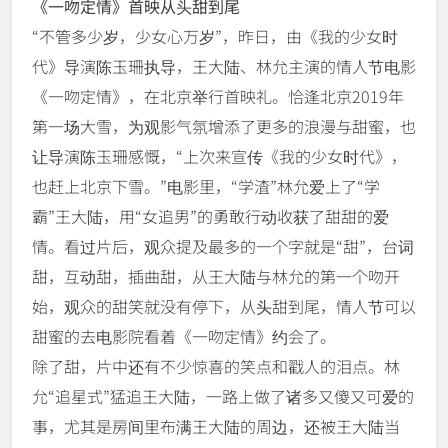
《一吻定情》首映从头甜到尾
“不管多少岁，少女心万岁”，昨日，由《我的少女时
代》导演陈玉珊执导，王大陆、林允主演的情人节电影
《一吻定情》，在北京举行首映礼。恰逢北京2019年
第一场大雪，为观影气氛增添了更多的浪漫与甜蜜，也
让导演陈玉珊感慨，“上次来宣传《我的少女时代》，
也赶上北京下雪。”电影里，“学渣”林允爱上了“学
霸”王大陆，用“女追男”的勇敢行动收获了甜甜的爱
情。看过片后，观众提及最多的一个字就是“甜”，台词
甜，互动甜，插曲甜，从王大陆与林允的第一个吻开
始，观众的甜笑就没有停下，从头甜到尾，情人节可以
甜蜜的去电影院看着《一吻定情》约会了。
除了甜，片中还有不少惊喜的笑点和戳人的泪点。林
允“追星式”猛追王大陆，一路上做了诸多又傻又可爱的
事，尤其是房间里布满王大陆的周边，还被王大陆当