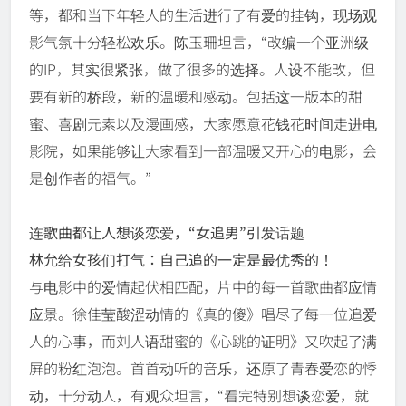
等，都和当下年轻人的生活进行了有爱的挂钩，现场观
影气氛十分轻松欢乐。陈玉珊坦言，“改编一个亚洲级
的IP，其实很紧张，做了很多的选择。人设不能改，但
要有新的桥段，新的温暖和感动。包括这一版本的甜
蜜、喜剧元素以及漫画感，大家愿意花钱花时间走进电
影院，如果能够让大家看到一部温暖又开心的电影，会
是创作者的福气。”
连歌曲都让人想谈恋爱，“女追男”引发话题
林允给女孩们打气：自己追的一定是最优秀的！
与电影中的爱情起伏相匹配，片中的每一首歌曲都应情
应景。徐佳莹酸涩动情的《真的傻》唱尽了每一位追爱
人的心事，而刘人语甜蜜的《心跳的证明》又吹起了满
屏的粉红泡泡。首首动听的音乐，还原了青春爱恋的悸
动，十分动人，有观众坦言，“看完特别想谈恋爱，就