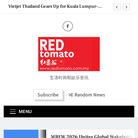
Bangkok Service Launch on9 October
Skip
Epson reinvents affordable printing with next-
to
generation EcoTank Series
content
Couture Fashion Week Malaysia 2026– Press
Conference
MBEW 2026 Unites Global Stakeholders to Shape
the Future of Business Events
Vietjet Thailand Gears Up for Kuala Lumpur–
Bangkok Service Launch on9 October
Epson reinvents affordable printing with next-
generation EcoTank Series
Couture Fashion Week Malaysia 2026– Press
生活时尚和娱乐资讯
Conference
Subscribe
Random News
MENU
MBEW 2026 Unites Global Stakeholders to