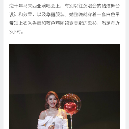
恋十年马来西亚演唱会上，有别以往演唱会的酷炫舞台
设计和效果，以及华丽服装。她整晚就穿着一套白色吊
带短上衣秀香肩和蓝色燕尾裙露美腿的歌衫，唱足将近
3小时。