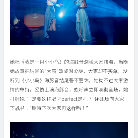
她唱《我是一只小小鸟》的海豚音深植大家脑海，当晚
她故意把结尾的“太高”改成温柔版，大家却不买单，没
听到《小小鸟》海豚音结尾誓不罢休，她拗不过大家激
情的坚持，妥协上演海豚音，欢呼声立即响彻全场，她
打趣说：“是要这样唱才perfect是吧？”还即场向大家
下战书：“期待下次大家再这样唱！”