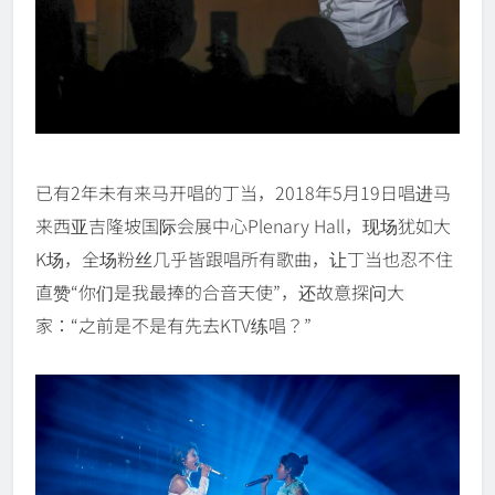
已有2年未有来马开唱的丁当，2018年5月19日唱进马
来西亚吉隆坡国际会展中心Plenary Hall，现场犹如大
K场，全场粉丝几乎皆跟唱所有歌曲，让丁当也忍不住
直赞“你们是我最捧的合音天使”，还故意探问大
家：“之前是不是有先去KTV练唱？”