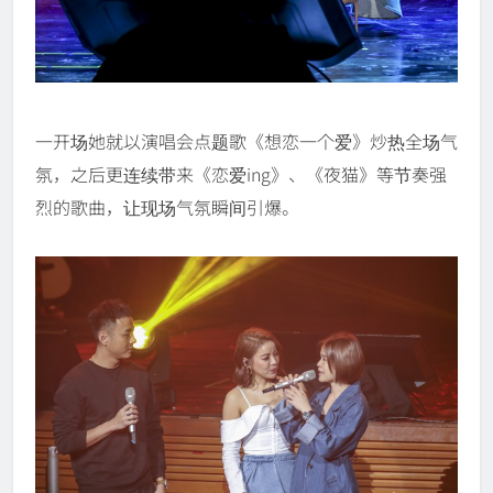
一开场她就以演唱会点题歌《想恋一个爱》炒热全场气
氛，之后更连续带来《恋爱ing》、《夜猫》等节奏强
烈的歌曲，让现场气氛瞬间引爆。