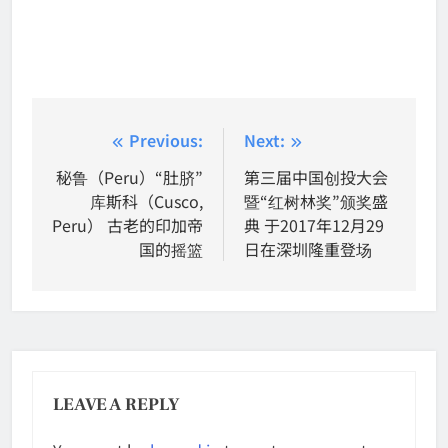
Post
Previous:
Next:
navigation
秘鲁（Peru）“肚脐”
第三届中国创投大会
库斯科（Cusco,
暨“红树林奖”颁奖盛
Peru） 古老的印加帝
典 于2017年12月29
国的摇篮
日在深圳隆重登场
LEAVE A REPLY