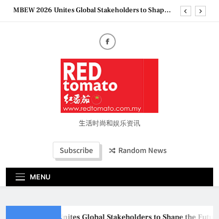
Skip
MBEW 2026 Unites Global Stakeholders to Shape
to
the Future of Business Events
content
Vietjet Thailand Gears Up for Kuala Lumpur–
Bangkok Service Launch on9 October
Epson reinvents affordable printing with next-
generation EcoTank Series
Couture Fashion Week Malaysia 2026– Press
Conference
MBEW 2026 Unites Global Stakeholders to Shape
the Future of Business Events
Vietjet Thailand Gears Up for Kuala Lumpur–
Bangkok Service Launch on9 October
生活时尚和娱乐资讯
Epson reinvents affordable printing with next-
generation EcoTank Series
Subscribe
Random News
Couture Fashion Week Malaysia 2026– Press
Conference
MENU
MBEW 2026 Unites Global Stakeholders to Shape the Future 