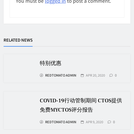
You must be
logged in
to post a comment.
RELATED NEWS
特别优惠
REDTOMATO ADMIN
APR 20, 2020
0
COVID-19行动管制期间 CTOS提供
免费MYCTOS评分报告
REDTOMATO ADMIN
APR 9, 2020
0