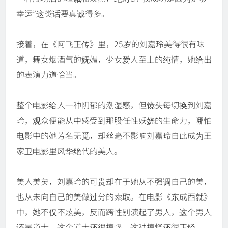
幸运”这类话要真诚得多。
接着，在《阿飞正传》里，25岁的刘嘉玲美得很有味
道，舞女烟酒气的妩媚，少女爱人至上的纯情，她给出
的表演力道恰当。
整个电影给人一种阴郁的潮湿感，但镜头每切换到刘嘉
玲，观众便能从中感受到那股任性妖娆的生命力，哪怕
电影中的她芳名无觅，却丝毫不影响刘嘉玲自此成为王
家卫电影里风华绝代的美人。
美人美矣，刘嘉玲的可贵却在于她从不强调自己的美，
也从未向自己的美做过分的索取。在电影《东成西就》
中，她不仅不炫美，反而跨性别演起了男人，这个男人
还是道士，这个道士还很搞怪，这种搞怪还很正经。