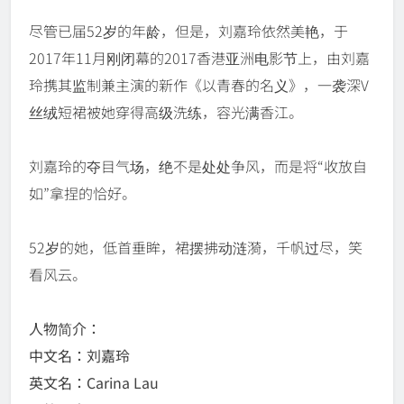
尽管已届52岁的年龄，但是，刘嘉玲依然美艳，于
2017年11月刚闭幕的2017香港亚洲电影节上，由刘嘉
玲携其监制兼主演的新作《以青春的名义》，一袭深V
丝绒短裙被她穿得高级洗练，容光满香江。
刘嘉玲的夺目气场，绝不是处处争风，而是将“收放自
如”拿捏的恰好。
52岁的她，低首垂眸，裙摆拂动涟漪，千帆过尽，笑
看风云。
人物简介：
中文名：刘嘉玲
英文名：Carina Lau