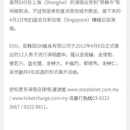
虽然EXO在上海（Shanghai）的演唱会受到“禁韩令”影
响被取消，不过倒是爽到亚洲其他城市歌迷，接下来的
4月2日他们还会在新加坡（Singapore）继续巡迴演
唱。
EXO，是韩国SM娱乐有限公司于2012年4月8日正式推
出的12人男子流行演唱团体。现以金珉锡、金俊勉、
张艺兴、边伯贤、金钟大、朴灿烈、都暻秀、金钟仁、
吴世勋共9名成员的形式展开活动。
欲知更多演唱会详情,请浏览 www.starplanet.com.my
/ www.ticketcharge.com.my 或拨打热线03-9223
3667 / 9222 8811。