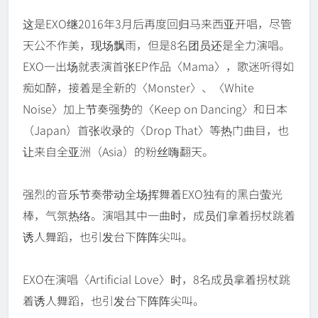
这是EXO继2016年3月后再度回归马来西亚开唱，尽管
天公不作美，现场飘雨，但是8名团员还是全力演唱。
EXO一出场就表演首张EP作品〈Mama〉，歌迷听得如
痴如醉，接着是全新的〈Monster〉、〈White
Noise〉加上节奏强势的〈Keep on Dancing〉和日本
（Japan）首张收录的〈Drop That〉等热门曲目，也
让来自全亚洲（Asia）的粉丝嗨翻天。
强烈的音乐节奏带动全场挥舞着EXO独有的黑白萤光
棒，气氛热络。演唱其中一曲时，成员们拿着拐杖跳着
诱人舞蹈，也引发台下阵阵尖叫。
EXO在演唱〈Artificial Love〉时，8名成员拿着拐杖跳
着诱人舞蹈，也引发台下阵阵尖叫。