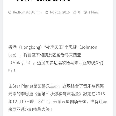
Redtomato Admin
Nov 11, 2016
0
1 Mins
香港（Hongkong）“变声天王”李思捷（Johnson
Lee），将首度率领朋友团袭卷马来西亚
（Malaysia），边抛笑弹边唱歌给马来西亚的观众们
听！
由Star Planet星艺娱乐主办，这场结合了音乐与搞笑
元素的李思捷《全场High爆栋笃演唱会》敲定在2016
年12月10日晚上8点半，云顶云星剧场开锣，准备让马
来西亚观众们捧腹大笑！