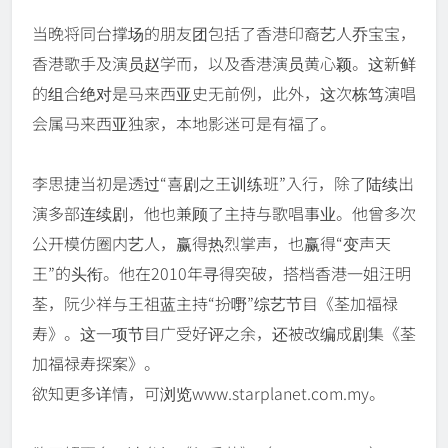
当晚将同台撑场的朋友团包括了香港印裔艺人乔宝宝，
香港歌手及演员赵学而，以及香港演员黄心颖。这新鲜
的组合绝对是马来西亚史无前例，此外，这次栋笃演唱
会属马来西亚独家，本地影迷可是有福了。
李思捷当初是透过“喜剧之王训练班”入行，除了陆续出
演多部连续剧，他也兼顾了主持与歌唱事业。他曾多次
公开模仿圈内艺人，赢得热烈掌声，也赢得“变声天
王”的头衔。他在2010年寻得突破，搭档香港一姐汪明
荃，阮少祥与王祖蓝主持“扮嘢”综艺节目《荃加福禄
寿》。这一项节目广受好评之余，还被改编成剧集《荃
加福禄寿探案》。
欲知更多详情，可浏览www.starplanet.com.my。