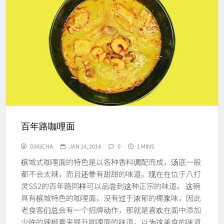
百年路咖哩面
0343CHA
JAN 14, 2014
0
1 MINS
槟城式咖哩面的特色是以各种香料调配而成，汤底一般
都不会太辣，而且还带有甜甜的味道。现在在位于八打
灵SS2的百年路同样可以品尝到这种正宗的味道。 这碗
具有槟城特色的咖哩面，没有过于浓郁的椰浆味，因此
老食客们总会有一个招牌动作，那就是喜欢在面中添加
少许的辣椒膏来提升咖哩面的味道，以为这美食的味道