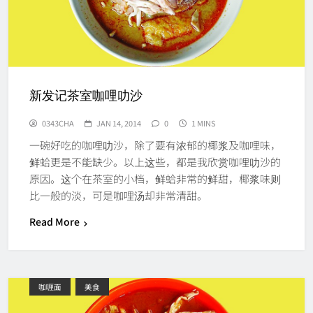
新发记茶室咖哩叻沙
0343CHA
JAN 14, 2014
0
1 MINS
一碗好吃的咖哩叻沙，除了要有浓郁的椰浆及咖哩味，
鲜蛤更是不能缺少。以上这些，都是我欣赏咖哩叻沙的
原因。这个在茶室的小档，鲜蛤非常的鲜甜，椰浆味则
比一般的淡，可是咖哩汤却非常清甜。
Read More
咖喱面
美食