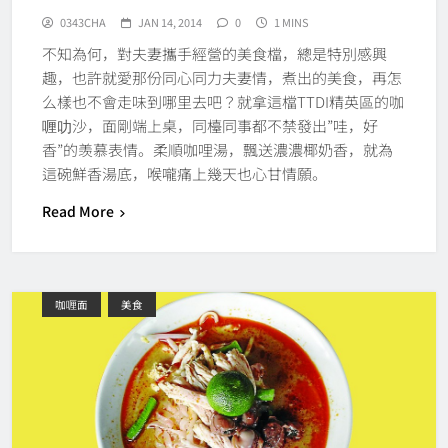
0343CHA
JAN 14, 2014
0
1 MINS
不知為何，對夫妻攜手經營的美食檔，總是特別感興
趣，也許就愛那份同心同力夫妻情，煮出的美食，再怎
么樣也不會走味到哪里去吧？就拿這檔TTDI精英區的咖
喱叻沙，面剛端上桌，同檯同事都不禁發出”哇，好
香”的羡慕表情。柔順咖哩湯，飄送濃濃椰奶香，就為
這碗鮮香湯底，喉嚨痛上幾天也心甘情願。
Read More
咖喱面
美食