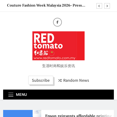
Skip
Couture Fashion Week Malaysia 2026– Press
to
Conference
content
“See Her Heal – 1,000 Untold Stories” 为马来西亚
妈妈提供分享剖腹产复原历程的空间
2026 全国房地产大奖创历史纪录 见证马来西亚房
地产经纪行业蓬勃发展
Epson reinvents affordable printing with next-
generation EcoTank Series
Couture Fashion Week Malaysia 2026– Press
Conference
“See Her Heal – 1,000 Untold Stories” 为马来西亚
妈妈提供分享剖腹产复原历程的空间
生活时尚和娱乐资讯
2026 全国房地产大奖创历史纪录 见证马来西亚房
地产经纪行业蓬勃发展
Subscribe
Random News
MENU
Epson reinvents affordable printing wi