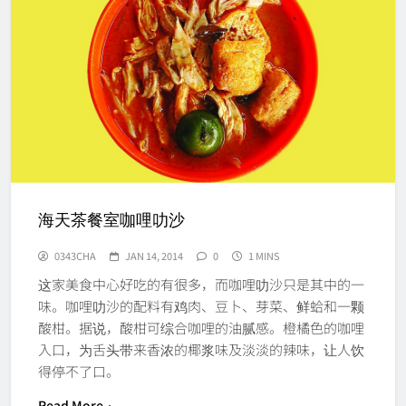
海天茶餐室咖哩叻沙
0343CHA
JAN 14, 2014
0
1 MINS
这家美食中心好吃的有很多，而咖哩叻沙只是其中的一
味。咖哩叻沙的配料有鸡肉、豆卜、芽菜、鲜蛤和一颗
酸柑。据说，酸柑可综合咖哩的油腻感。橙橘色的咖哩
入口，为舌头带来香浓的椰浆味及淡淡的辣味，让人饮
得停不了口。
Read More