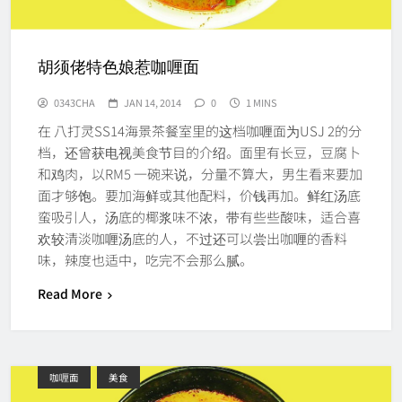
胡须佬特色娘惹咖喱面
0343CHA
JAN 14, 2014
0
1 MINS
在 八打灵SS14海景茶餐室里的这档咖喱面为USJ 2的分
档，还曾获电视美食节目的介绍。面里有长豆，豆腐卜
和鸡肉，以RM5 一碗来说，分量不算大，男生看来要加
面才够饱。要加海鲜或其他配料，价钱再加。鲜红汤底
蛮吸引人，汤底的椰浆味不浓，带有些些酸味，适合喜
欢较清淡咖喱汤底的人，不过还可以尝出咖喱的香料
味，辣度也适中，吃完不会那么腻。
Read More
咖喱面
美食