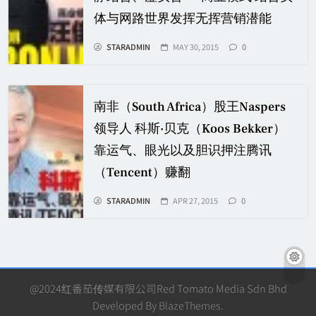
体与网路世界发挥无挥营销潜能
STARADMIN
MAY 30, 2015
0
南非（South Africa）股王Naspers
领导人 科斯·贝克（Koos Bekker）
靠运气、眼光以及胆识押注腾讯
（Tencent）赚翻
STARADMIN
APR 27, 2015
0
@2024红番茄传媒有限公司Red Tomato Media Sdn Bhd
Developed By
BlazeThemes
.