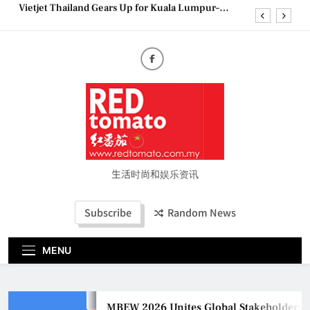
Skip
Epson reinvents affordable printing with next-
to
generation EcoTank Series
content
Couture Fashion Week Malaysia 2026– Press
Conference
MBEW 2026 Unites Global Stakeholders to Shape
the Future of Business Events
Vietjet Thailand Gears Up for Kuala Lumpur–
Bangkok Service Launch on9 October
Epson reinvents affordable printing with next-
generation EcoTank Series
Couture Fashion Week Malaysia 2026– Press
Conference
生活时尚和娱乐资讯
Subscribe
Random News
MENU
MBEW 2026 Unites Global Stakeholders to S