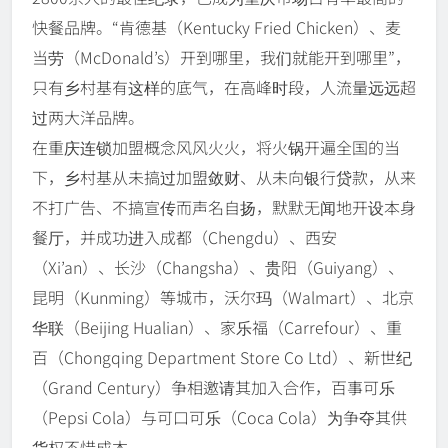
快餐品牌。“肯德基（Kentucky Fried Chicken）、麦
当劳（McDonald’s）开到哪里，我们就能开到哪里”，
只有乡村基有这样的底气，在高峰时段，人流量远远超
过两大洋品牌。
在重庆连锁加盟概念风风火火，将火锅开遍全国的当
下，乡村基从未搞过加盟敛财、从未向银行贷款，从来
不打广告、不搞宣传而声名自扬，默默无闻地开设本身
餐厅，并成功进入成都（Chengdu）、西安
（Xi’an）、长沙（Changsha）、贵阳（Guiyang）、
昆明（Kunming）等城市，沃尔玛（Walmart）、北京
华联（Beijing Hualian）、家乐福（Carrefour）、重
百（Chongqing Department Store Co Ltd）、新世纪
（Grand Century）争相邀请其加入合作，百事可乐
（Pepsi Cola）与可口可乐（Coca Cola）为争夺其供
货权不惜成本。