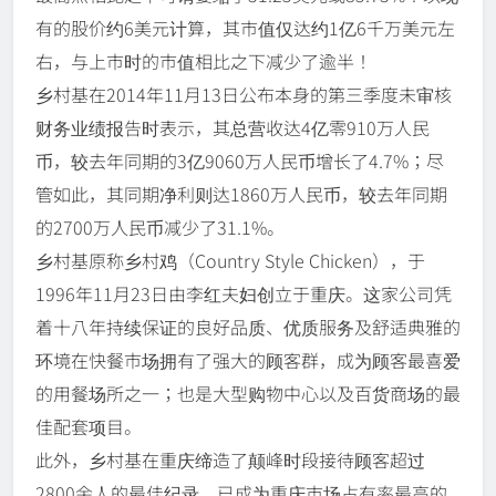
有的股价约6美元计算，其市值仅达约1亿6千万美元左
右，与上市时的市值相比之下减少了逾半！
乡村基在2014年11月13日公布本身的第三季度未审核
财务业绩报告时表示，其总营收达4亿零910万人民
币，较去年同期的3亿9060万人民币增长了4.7%；尽
管如此，其同期净利则达1860万人民币，较去年同期
的2700万人民币减少了31.1%。
乡村基原称乡村鸡（Country Style Chicken），于
1996年11月23日由李红夫妇创立于重庆。这家公司凭
着十八年持续保证的良好品质、优质服务及舒适典雅的
环境在快餐市场拥有了强大的顾客群，成为顾客最喜爱
的用餐场所之一；也是大型购物中心以及百货商场的最
佳配套项目。
此外，乡村基在重庆缔造了颠峰时段接待顾客超过
2800余人的最佳纪录，已成为重庆市场占有率最高的