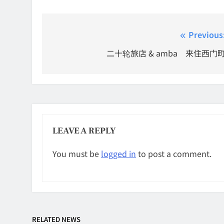
Post
Previous
navigation
二十轮旅店 & amba 来住西门
LEAVE A REPLY
You must be
logged in
to post a comment.
RELATED NEWS