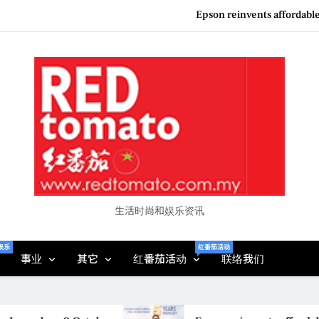
Epson reinvents affordabl
Couture F
“See Her Heal – 1,000 Unto
Vietjet Thailand Gears Up for Kua
Epson reinvents affordabl
Couture F
“See Her Heal – 1,000 Unto
生活时尚和娱乐资讯
娱乐
红番茄活动
事业
其它
红番茄活动
联络我们