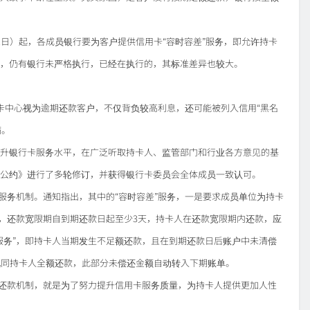
日）起，各成员银行要为客户提供信用卡“容时容差”服务，即允许持卡
五，仍有银行未严格执行，已经在执行的，其标准差异也较大。
卡中心视为逾期还款客户，不仅背负较高利息，还可能被列入信用“黑名
病。
升银行卡服务水平，在广泛听取持卡人、监管部门和行业各方意见的基
公约》进行了多轮修订，并获得银行卡委员会全体成员一致认可。
服务机制。通知指出，其中的“容时容差”服务，一是要求成员单位为持卡
务，还款宽限期自到期还款日起至少3天，持卡人在还款宽限期内还款，应
服务”，即持卡人当期发生不足额还款，且在到期还款日后账户中未清偿
视同持卡人全额还款，此部分未偿还金额自动转入下期账单。
”还款机制，就是为了努力提升信用卡服务质量，为持卡人提供更加人性
。