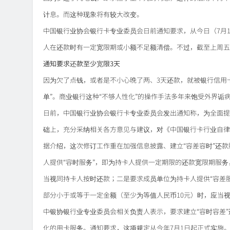
计息。而这种现象将有较大改变。
中国银行业协会银行卡专业委员会日前通知要求，从今日（7月1
人在还款时有一定宽限期或小额不足额清偿。不过，截至上周
通知要求还款至少宽限3天
因为欠了点钱，或者是不小心晚了两、3天还款，就被银行信用
单”。商业银行这种“不够人性化”的操作手法多年来饱受外界诟
日前，中国银行业协会银行卡专业委员会发出通知称，为全面提
础上，充分采纳相关各方意见与建议，对《中国银行卡行业自律
据介绍，这次修订工作重在加强信息披露、建立“容差容时”还款
人提供“容时服务”，即为持卡人提供一定期限的还款宽限期服
当视同持卡人按时还款；二是要求成员单位为持卡人提供“容差
部分小于或等于一定金额（至少为等值人民币10元）时，应当
中银协银行业专业委员会相关负责人表示，要求建立“容时容差
化的用卡服务。通知要求，这项规定从今年7月1日起正式实施