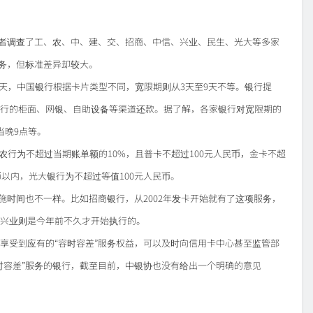
记者调查了工、农、中、建、交、招商、中信、兴业、民生、光大等多家
服务，但标准差异却较大。
2天，中国银行根据卡片类型不同，宽限期则从3天至9天不等。银行提
行的柜面、网银、自助设备等渠道还款。据了解，各家银行对宽限期的
当晚9点等。
农行为不超过当期账单额的10%，且普卡不超过100元人民币，金卡不超
币以内，光大银行为不超过等值100元人民币。
施时间也不一样。比如招商银行，从2002年发卡开始就有了这项服务，
兴业则是今年前不久才开始执行的。
享受到应有的“容时容差”服务权益，可以及时向信用卡中心甚至监管部
时容差”服务的银行，截至目前，中银协也没有给出一个明确的意见