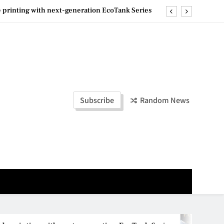
e printing with next-generation EcoTank Series
ashion Week Malaysia 2026– Press Conference
ld Stories” 为马来西亚妈妈提供分享剖腹产复原历程的空间
la Lumpur–Bangkok Service Launch on9 October
e printing with next-generation EcoTank Series
Subscribe
Random News
ashion Week Malaysia 2026– Press Conference
ld Stories” 为马来西亚妈妈提供分享剖腹产复原历程的空间