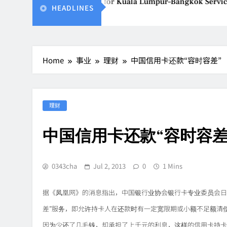
ietjet Thailand Gears Up for Kuala Lumpur–Bangkok Service L
HEADLINES
Aug 7, 2026
Home
事业
理财
中国信用卡还款“容时容差”
理财
中国信用卡还款“容时容差
0343cha
Jul 2, 2013
0
1 Mins
据《凤凰网》的消息指出，中国银行业协会银行卡专业委员会日
差”服务，即允许持卡人在还款时有一定宽限期或小额不足额清
因为少还了几毛钱，却承担了上千元的利息，这样的信用卡持卡