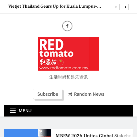
Skip
Vietjet Thailand Gears Up for Kuala Lumpur–
to
Bangkok Service Launch on9 October
content
Epson reinvents affordable printing with next-
generation EcoTank Series
Couture Fashion Week Malaysia 2026– Press
Conference
MBEW 2026 Unites Global Stakeholders to Shape
the Future of Business Events
Vietjet Thailand Gears Up for Kuala Lumpur–
Bangkok Service Launch on9 October
Epson reinvents affordable printing with next-
generation EcoTank Series
生活时尚和娱乐资讯
Couture Fashion Week Malaysia 2026– Press
Conference
Subscribe
Random News
MENU
MBEW 2026 Unites Global Stakeholders