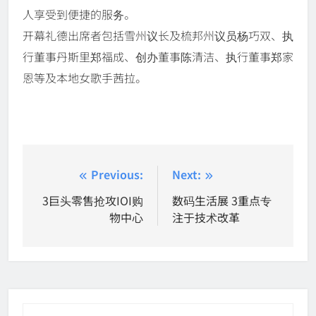
人享受到便捷的服务。
开幕礼德出席者包括雪州议长及梳邦州议员杨巧双、执
行董事丹斯里郑福成、创办董事陈清洁、执行董事郑家
恩等及本地女歌手茜拉。
Post
Previous:
Next:
navigation
3巨头零售抢攻IOI购
数码生活展 3重点专
物中心
注于技术改革