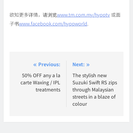
欲知更多详情，请浏览
www.tm.com.my/hypptv
或面
子书
www.facebook.com/hyppworld
.
Post
Previous:
Next:
navigation
50% OFF any a la
The stylish new
carte Waxing / IPL
Suzuki Swift RS zips
treatments
through Malaysian
streets in a blaze of
colour