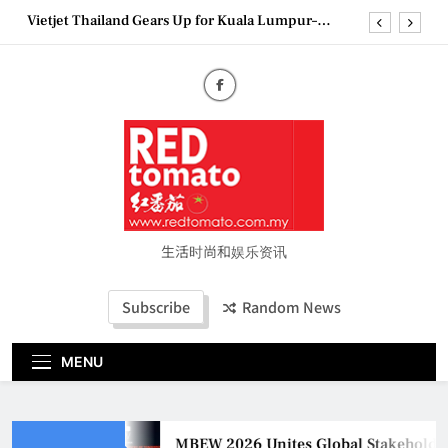
Skip
Vietjet Thailand Gears Up for Kuala Lumpur–
to
Bangkok Service Launch on9 October
content
Epson reinvents affordable printing with next-
generation EcoTank Series
Couture Fashion Week Malaysia 2026– Press
Conference
MBEW 2026 Unites Global Stakeholders to Shape
the Future of Business Events
Vietjet Thailand Gears Up for Kuala Lumpur–
Bangkok Service Launch on9 October
Epson reinvents affordable printing with next-
generation EcoTank Series
生活时尚和娱乐资讯
Couture Fashion Week Malaysia 2026– Press
Conference
Subscribe
Random News
MENU
MBEW 2026 Unites Global Stakeholders 