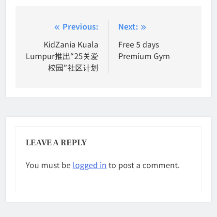
Post
Previous:
Next:
navigation
KidZania Kuala
Free 5 days
Lumpur推出“25关爱
Premium Gym
校园”社区计划
LEAVE A REPLY
You must be
logged in
to post a comment.