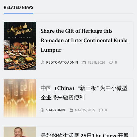
RELATED NEWS
Share the Gift of Heritage this
Ramadan at InterContinental Kuala
Lumpur
REDTOMATO ADMIN
FEB 8, 2024
0
中国（China）“新三板” 为中小微型
企业带来融资便利
STARADMIN
MAY 25, 2015
0
最好的你生活展 28日The Curve开展