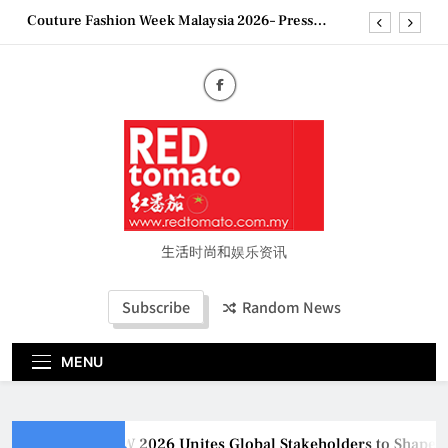
Skip
Couture Fashion Week Malaysia 2026– Press
to
Conference
content
MBEW 2026 Unites Global Stakeholders to Shape
the Future of Business Events
Vietjet Thailand Gears Up for Kuala Lumpur–
Bangkok Service Launch on9 October
Epson reinvents affordable printing with next-
generation EcoTank Series
Couture Fashion Week Malaysia 2026– Press
Conference
生活时尚和娱乐资讯
Subscribe
Random News
MENU
MBEW 2026 Unites Global Stakeholders to Shape th