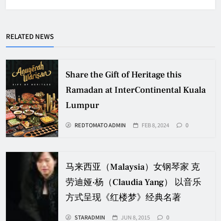
RELATED NEWS
Share the Gift of Heritage this
Ramadan at InterContinental Kuala
Lumpur
REDTOMATO ADMIN
FEB 8, 2024
0
马来西亚（Malaysia）女钢琴家 克
劳迪娅·杨（Claudia Yang） 以音乐
方式呈现《红楼梦》经典名著
STARADMIN
JUN 8, 2015
0