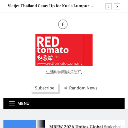
Skip
Vietjet Thailand Gears Up for Kuala Lumpur–
to
Bangkok Service Launch on9 October
content
Epson reinvents affordable printing with next-
generation EcoTank Series
Couture Fashion Week Malaysia 2026– Press
Conference
MBEW 2026 Unites Global Stakeholders to Shape
the Future of Business Events
Vietjet Thailand Gears Up for Kuala Lumpur–
Bangkok Service Launch on9 October
Epson reinvents affordable printing with next-
generation EcoTank Series
生活时尚和娱乐资讯
Couture Fashion Week Malaysia 2026– Press
Conference
Subscribe
Random News
MENU
MBEW 2026 Unites Global Stakeholders 