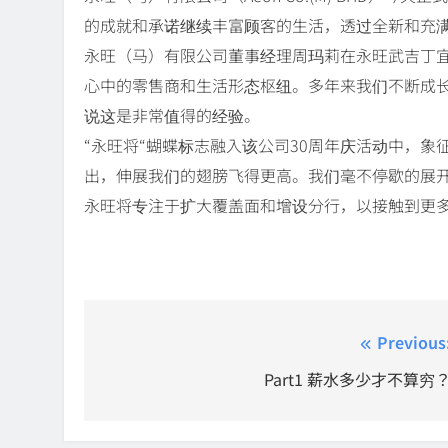
的成就和承诺继续丰富顾客的生活，透过全新和充
永旺（马）有限公司董事经理周玛莉在永旺武吉丁宜
心中的零售商和生活形态枢纽。多年来我们不断成
说这是非常值得的经验。
“永旺将“蝴蝶标志融入该公司30周年庆活动中，
出，伸展我们的翅膀飞得更高。我们毫不停歇的展开
永旺将专注于扩大覆盖面和增设分行，以接触到更
Post
Previous
navigation
Part1 薪水多少才不算穷