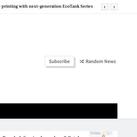
e printing with next-generation EcoTank Series
ashion Week Malaysia 2026– Press Conference
olders to Shape the Future of Business Events
la Lumpur–Bangkok Service Launch on9 October
e printing with next-generation EcoTank Series
Subscribe
Random News
ashion Week Malaysia 2026– Press Conference