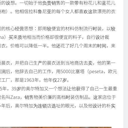
晰的设想。一切始于他负责销售的一款带有粉花儿和蓝花儿
睡袍）。他相信拉科鲁尼亚的每个女人都喜欢这款漂亮的衣
司的核心经营思想：即用较便宜的材料仿制流行时装，以较
lona）买来质地相当而价格却很便宜的料子，自行设计裁
晨衣，价格可以降低一半。他还花了好几个周末的时间，来
尚晨衣，并把自己生产的晨衣送到当地商店去卖，他的第一
后，他辞去自己的工作，用5000比塞塔（peseta，欧元
厂，那是1963年，他年仅27岁。
75年，39岁的奥尔特加又一个想法让他获得了自己一生最重
名叫Zara，销售物美价廉的高档时装仿制品。这家店位于
多年后，奥尔特加为连锁店选址的眼光，以及他设计的朴实