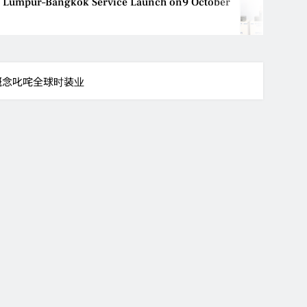
ngkok Service Launch on9 October
Epson reinve
Aug 4, 2026
装”概念叱咤全球时装业