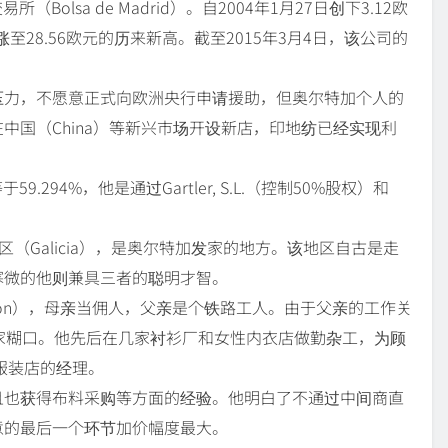
olsa de Madrid）。自2004年1月27日创下3.12欧
至28.56欧元的历来新高。截至2015年3月4日，该公司的
压力，不愿意正式向欧洲央行申请援助，但奥尔特加个人的
中国（China）等新兴市场开设新店，印地纺已经实现利
.294%，他是通过Gartler, S.L.（控制50%股权）和
治区（Galicia），是奥尔特加发家的地方。该地区自古是走
寒微的他则兼具三者的聪明才智。
eon），母亲当佣人，父亲是个铁路工人。由于父亲的工作关
家糊口。他先后在几家衬衫厂和女性内衣店做勤杂工，为顾
服装店的经理。
且也获得布料采购等方面的经验。他明白了不通过中间商直
意的最后一个环节加价幅度最大。