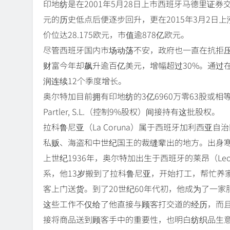
印地纺是在2001年5月28日上市西班牙马德里证券交易所（B
元的历史低点后便逐步回升，更在2015年3月2日上涨
价位达28.175欧元，市值逾878亿欧元。
尽管西班牙国内市场动荡不安，政府也一直在抗拒
财富今年却飙升逾百亿美元，增幅超过30%。通过在
润连续12个季度增长。
奥尔特加目前拥有印地纺的3亿6960万零63股或相等于59
Partler, S.L.（控制9%股权）间接持有这批股权。
拉科鲁尼亚（La Coruna）属于西班牙加利西亚自
私贩、海盗和中世纪国王的裁缝辈出的地方。出身
上世纪1936年，奥尔特加出生于西班牙的莱昂（L
系，他13岁搬到了拉科鲁尼亚，开始打工，帮忙养
客上门送货。到了20世纪60年代初，他成为了一家
这些工作不仅给了他直接与顾客打交道的经历，而
接将商品送到顾客手中的重要性，也明白纺织品生