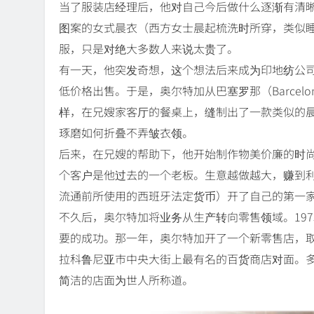
当了服装店经理后，他对自己今后做什么逐渐有清
图案的女式晨衣（西方女士晨起梳洗时所穿，类似
服，只是对绝大多数人来说太贵了。
有一天，他突发奇想，这个想法后来成为印地纺公
低价格出售。于是，奥尔特加从巴塞罗那（Barce
样，在兄嫂家客厅的餐桌上，缝制出了一款类似的
琢磨如何折叠不弄皱衣领。
后来，在兄嫂的帮助下，他开始制作物美价廉的时
个客户是他过去的一个老板。生意越做越大，赚到利润
流通前所使用的西班牙法定货币）开了自己的第一家工
不久后，奥尔特加将业务从生产转向零售领域。19
要的成功。那一年，奥尔特加开了一个新零售店，取
拉科鲁尼亚市中央大街上最有名的百货商店对面。
简洁的店面为世人所称道。