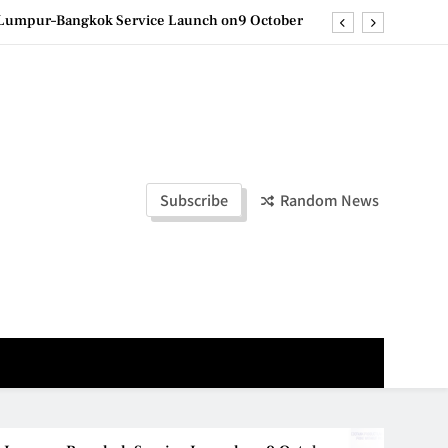
e printing with next-generation EcoTank Series
ashion Week Malaysia 2026– Press Conference
olders to Shape the Future of Business Events
la Lumpur–Bangkok Service Launch on9 October
e printing with next-generation EcoTank Series
Subscribe
Random News
ashion Week Malaysia 2026– Press Conference