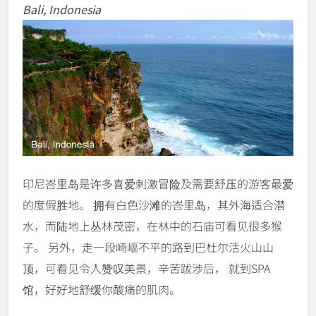
Bali, Indonesia
印尼峇里岛是许多喜爱刺激冒险及需要舒压的游客最爱
的度假胜地。 拥有白色沙滩的峇里岛，其外海适合潜
水，而陆地上丛林茂密，在林中的石庙可看见很多猴
子。 另外，走一段崎嶇不平的路到巴杜尔活火山山
顶，可看见令人赞叹美景，辛苦跋涉后， 就到SPA
馆，好好地舒缓你酸痛的肌肉。