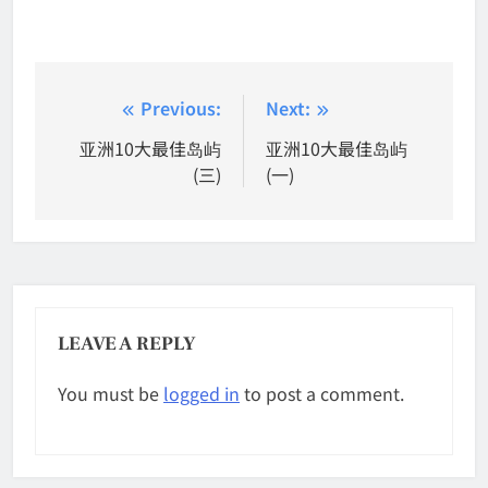
Post
Previous:
Next:
navigation
亚洲10大最佳岛屿
亚洲10大最佳岛屿
(三)
(一)
LEAVE A REPLY
You must be
logged in
to post a comment.