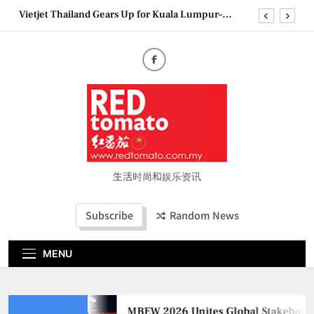
Skip
Vietjet Thailand Gears Up for Kuala Lumpur–
to
Bangkok Service Launch on9 October
content
Epson reinvents affordable printing with next-
generation EcoTank Series
Couture Fashion Week Malaysia 2026– Press
Conference
MBEW 2026 Unites Global Stakeholders to Shape
the Future of Business Events
Vietjet Thailand Gears Up for Kuala Lumpur–
Bangkok Service Launch on9 October
Epson reinvents affordable printing with next-
generation EcoTank Series
生活时尚和娱乐资讯
Couture Fashion Week Malaysia 2026– Press
Conference
Subscribe
Random News
MENU
MBEW 2026 Unites Global Stakeholders