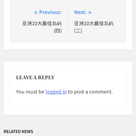
Post
Previous:
Next:
navigation
亚洲10大最佳岛屿
亚洲10大最佳岛屿
(四)
(二)
LEAVE A REPLY
You must be
logged in
to post a comment.
RELATED NEWS