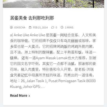
居銮美食 去到那吃到那
0343CHA
FEB 21, 2014
0
1 MINS
a) Anke Uke Anke Uke 是居銮一间结合音乐、人文和美
食的咖啡馆。它的招牌不仅仅只有乌克丽丽或咖啡，家
乡菜也是一大卖点。它的招牌烤鸡饭的烤鸡外脆内嫩，
且不油，淋上特制的酸辣酱，配上半熟蛋和饭，味道一
级棒。 还有一道Ayam Masak Lemak也大力推荐，别被
它的国文名字吓倒，其实它一点都不油腻，那浓郁的姜
花味，融入肉质里，特别香和令人开胃，是老板-洪瑞
业凭着记忆中母亲所烹饪的味道，而煮出的一道佳肴。
地址：26, Jalan Tasik 1, Pusat Perniagaan Tasik 86000
Kluang, Johor GPS:…
Read More