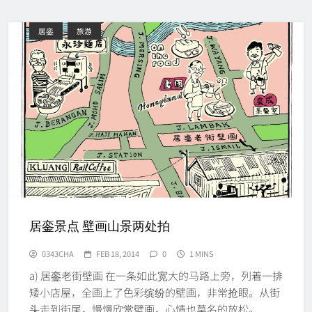
居銮
旅游
居銮景点 壁画山景两处拍
0343CHA
FEB 18, 2014
0
1 MINS
a) 居銮老街壁画 在一条如此宽大的马路上旁，列着一排
矮小店屋，全画上了色彩缤纷的壁画，非常抢眼。从街
头走到街尾，慢慢欣赏壁画，心情也莫名的放松。