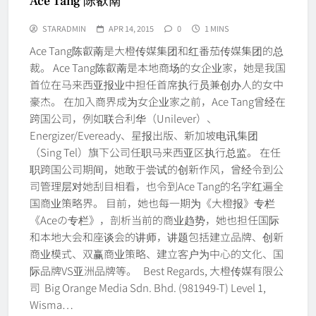
Ace Tang 陈叡萳
STARADMIN
APR 14, 2015
0
1 MINS
Ace Tang陈叡萳是大橙传媒集团和红番茄传媒集团的总
裁。 Ace Tang陈叡萳是本地商场的女企业家，她是我国
首位在马来西亚报业中担任首席执行员兼创办人的女中
豪杰。 在加入商界成为女企业家之前，Ace Tang曾经在
跨国公司，例如联合利华（Unilever）、
Energizer/Eveready、星报出版、新加坡电讯集团
（Sing Tel）旗下公司任职马来西亚区执行总监。 在任
职跨国公司期间，她敢于尝试的创新作风，曾经令到公
司管理层对她刮目相看，也令到Ace Tang的名字红遍全
国商业策略界。 目前，她也每一期为《大橙报》专栏
《Aceの专栏》，剖析当前的商业趋势，她也担任国际
和本地大会和座谈会的讲师，讲题包括建立品牌、创新
商业模式、双赢商业策略、建立客户为中心的文化、国
际品牌VS亚洲品牌等。 Best Regards, 大橙传媒有限公
司 Big Orange Media Sdn. Bhd. (981949-T) Level 1,
Wisma…