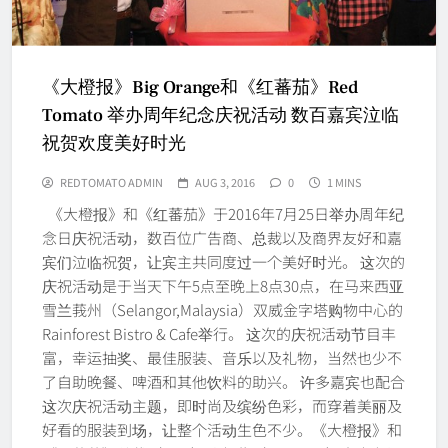
《大橙报》Big Orange和《红蕃茄》Red
Tomato 举办周年纪念庆祝活动 数百嘉宾泣临
祝贺欢度美好时光
REDTOMATO ADMIN
AUG 3, 2016
0
1 MINS
《大橙报》和《红蕃茄》于2016年7月25日举办周年纪
念日庆祝活动，数百位广告商、总裁以及商界友好和嘉
宾们泣临祝贺，让宾主共同度过一个美好时光。 这次的
庆祝活动是于当天下午5点至晚上8点30点，在马来西亚
雪兰莪州（Selangor,Malaysia）双威金字塔购物中心的
Rainforest Bistro & Cafe举行。 这次的庆祝活动节目丰
富，幸运抽奖、最佳服装、音乐以及礼物，当然也少不
了自助晚餐、啤酒和其他饮料的助兴。 许多嘉宾也配合
这次庆祝活动主题，即时尚及缤纷色彩，而穿着美丽及
好看的服装到场，让整个活动生色不少。《大橙报》和