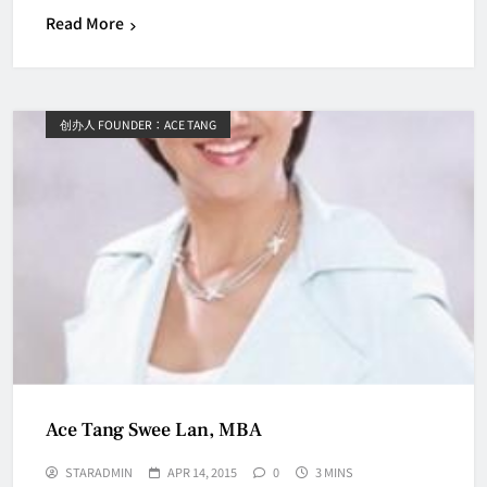
Read More
创办人 FOUNDER：ACE TANG
Ace Tang Swee Lan, MBA
STARADMIN
APR 14, 2015
0
3 MINS