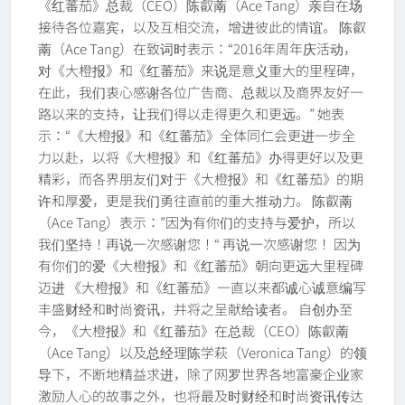
《红蕃茄》总裁（CEO）陈叡萳（Ace Tang）亲自在场
接待各位嘉宾，以及互相交流，增进彼此的情谊。 陈叡
萳（Ace Tang）在致词时表示：“2016年周年庆活动，
对《大橙报》和《红蕃茄》来说是意义重大的里程碑，
在此，我们衷心感谢各位广告商、总裁以及商界友好一
路以来的支持，让我们得以走得更久和更远。” 她表
示：“《大橙报》和《红蕃茄》全体同仁会更进一步全
力以赴，以将《大橙报》和《红蕃茄》办得更好以及更
精彩，而各界朋友们对于《大橙报》和《红蕃茄》的期
许和厚爱，更是我们勇往直前的重大推动力。 陈叡萳
（Ace Tang）表示：”因为有你们的支持与爱护，所以
我们坚持！再说一次感谢您！“ 再说一次感谢您！ 因为
有你们的爱《大橙报》和《红蕃茄》朝向更远大里程碑
迈进 《大橙报》和《红蕃茄》一直以来都诚心诚意编写
丰盛财经和时尚资讯，并将之呈献给读者。 自创办至
今，《大橙报》和《红蕃茄》在总裁（CEO）陈叡萳
（Ace Tang）以及总经理陈学萩（Veronica Tang）的领
导下，不断地精益求进，除了网罗世界各地富豪企业家
激励人心的故事之外，也将最及时财经和时尚资讯传达