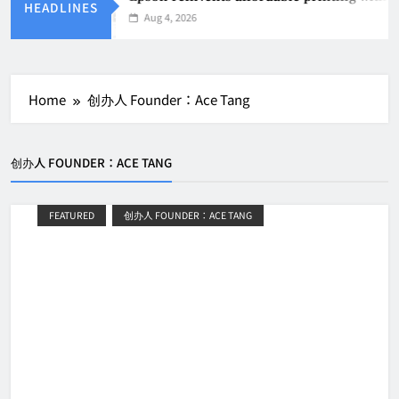
HEADLINES
Aug 4, 2026
Home
创办人 Founder：Ace Tang
创办人 FOUNDER：ACE TANG
FEATURED
创办人 FOUNDER：ACE TANG