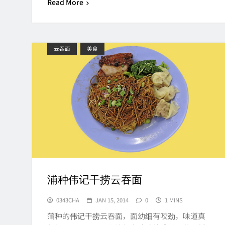
Read More
云吞面
美食
浦种伟记干捞云吞面
0343CHA
JAN 15, 2014
0
1 MINS
蒲种的伟记干捞云吞面，面幼细有咬劲，味道真