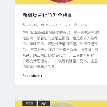
新街场芬记竹升全蛋面
0343CHA
JAN 15, 2014
0
1 MINS
在新街场Shell油站隔壁的芬记，是一家40余年的
老招牌，最著名的也是全蛋面，也是很多人推荐
的古早味面食，可说与茨场街冠记、PJ何荣记齐
名。 首次到来，我点了干捞云吞面，面条滑且有
咬劲，约三两口就被我扒光了。云吞馅料新鲜，
云吞皮滑溜溜的，一口就吞到肚里。另外，这里
的面食种类非常的多。
Read More
云吞面
美食