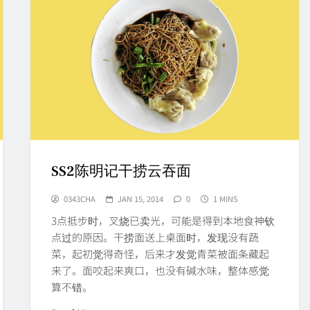
SS2陈明记干捞云吞面
0343CHA
JAN 15, 2014
0
1 MINS
3点抵步时，叉烧已卖光，可能是得到本地食神钦
点过的原因。干捞面送上桌面时，发现没有蔬
菜，起初觉得奇怪，后来才发觉青菜被面条藏起
来了。面咬起来爽口，也没有碱水味，整体感觉
算不错。