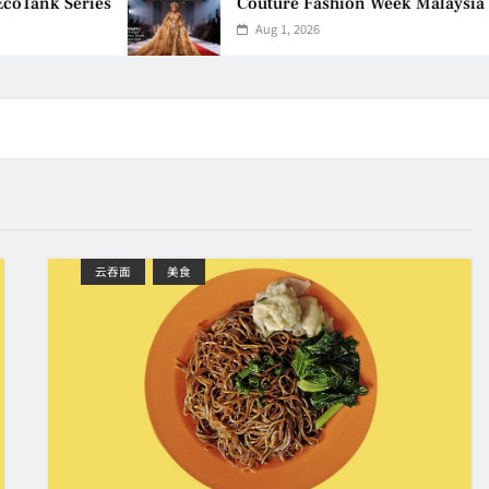
ank Series
Couture Fashion Week Malaysia 2026
Aug 1, 2026
云吞面
美食