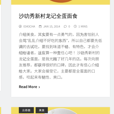
沙叻秀新村龙记全蛋面食
0343CHA
JAN 15, 2014
0
1 MINS
介绍美食，其实要有一点勇气的，因为害怕别人
会骂“乱乱介绍不好吃的东西”，所以自己都要先低
调的去试吃，要找到味道不错、有特色，才会介
绍给读者，这应算一种责任心吧！ 沙叻秀新村的
龙记全蛋面，是我光顾了好几年的店。每次向朋
友推荐，都获得很好的口碑，因此才有信心介绍
给大家。大家会接受它，主要都是全蛋面的口
感，咬起来有韧性、爽口。
Read More
云吞面
美食