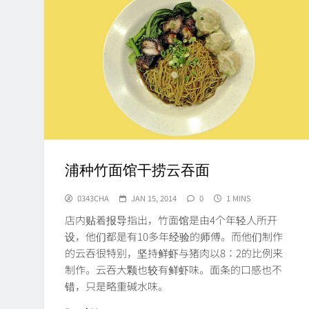
浦种竹面馆干捞云吞面
0343CHA
JAN 15, 2014
0
1 MINS
店内贴着报导指出，竹面馆是由4个年轻人所开
设，他们都是有10多年经验的师傅。而他们制作
的云吞很特别，坚持鲜虾与猪肉以8：2的比例来
制作。云吞大颗也较有鲜虾味。面条的口感也不
错，只是略重碱水味。